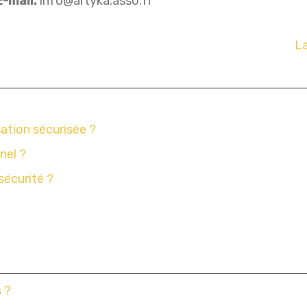
E-mail.
info
@
artyka.asso.fr
La
sation sécurisée ?
nel ?
sécurité ?
s ?