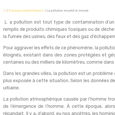
/
Écoresponsabilité/Nature
/ La pollution envahit le monde
La pollution est tout type de contamination d’un écosystème. Elle part du mégot de cigarette jeté sur le trottoir, passe par des ruisseaux et des rivières
remplis de produits chimiques toxiques ou de déchets i
la fumée des usines, des feux et des gaz d’échappem
Pour aggraver les effets de ce phénomène, la pollutio
éloignés, existant dans des zones protégées et géog
centaines ou des milliers de kilomètres, comme dans l
Dans les grandes villes, la pollution est un problème
plus exposée à cette situation. Selon les données de
urbaine.
La pollution atmosphérique causée par l’homme trou
de l’émergence de l’homme. À cette époque, alors
répandait. Il y a, d’abord, eu nos ancêtres, les homin