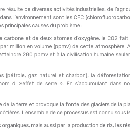
résulte de diverses activités industrielles, de l’agricu
ans l’environnement sont les CFC (chlorofluorocarbon
es principales causes du problème :
carbone et de deux atomes d’oxygène, le CO2 fait par
es par million en volume (ppmv) de cette atmosphère. A
ur atteindre 280 ppmv et à la civilisation humaine seu
 (pétrole, gaz naturel et charbon), la déforestation 
nom d' »effet de serre ». En s’accumulant dans no
 de la terre et provoque la fonte des glaciers de la pl
s côtières. L’ensemble de ce processus est connu sous le
rganiques, mais aussi par la production de riz, les ré