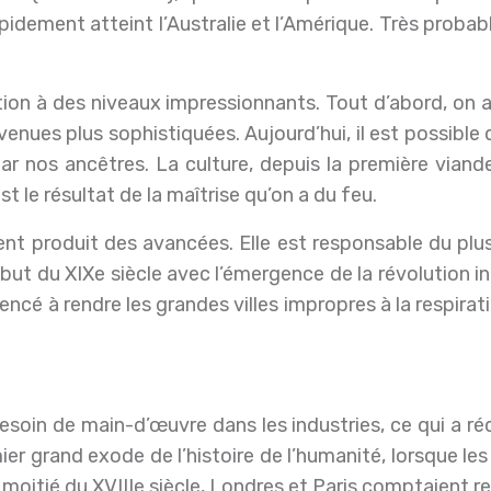
dement atteint l’Australie et l’Amérique. Très probabl
ion à des niveaux impressionnants. Tout d’abord, on a uti
nues plus sophistiquées. Aujourd’hui, il est possible d
ar nos ancêtres. La culture, depuis la première viand
st le résultat de la maîtrise qu’on a du feu.
 produit des avancées. Elle est responsable du plus gr
u début du XIXe siècle avec l’émergence de la révolution
cé à rendre les grandes villes impropres à la respirati
 besoin de main-d’œuvre dans les industries, ce qui a r
emier grand exode de l’histoire de l’humanité, lorsque l
 moitié du XVIIIe siècle, Londres et Paris comptaient r