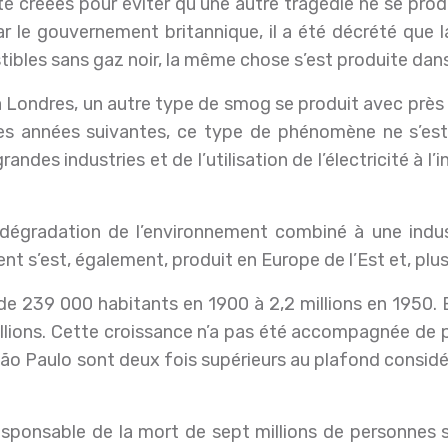
été créées pour éviter qu’une autre tragédie ne se prod
ar le gouvernement britannique, il a été décrété que 
ibles sans gaz noir, la même chose s’est produite dan
à Londres, un autre type de smog se produit avec près d’
 les années suivantes, ce type de phénomène ne s’est
randes industries et de l’utilisation de l’électricité à l
gradation de l’environnement combiné à une industria
 s’est, également, produit en Europe de l’Est et, plus 
de 239 000 habitants en 1900 à 2,2 millions en 1950. E
llions. Cette croissance n’a pas été accompagnée de po
n à São Paulo sont deux fois supérieurs au plafond con
responsable de la mort de sept millions de personnes s