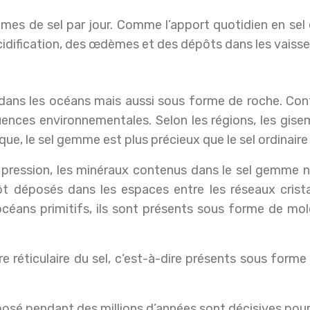
mes de sel par jour. Comme l’apport quotidien en sel
idification, des œdèmes et des dépôts dans les vaissea
 dans les océans mais aussi sous forme de roche. Cont
luences environnementales. Selon les régions, les gis
, le sel gemme est plus précieux que le sel ordinaire ca
 pression, les minéraux contenus dans le sel gemme n
utôt déposés dans les espaces entre les réseaux crist
océans primitifs, ils sont présents sous forme de mo
re réticulaire du sel, c’est-à-dire présents sous forme
osé pendant des millions d’années sont décisives pour la