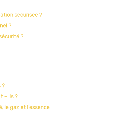
sation sécurisée ?
nel ?
sécurité ?
s ?
 – ils ?
é, le gaz et l’essence