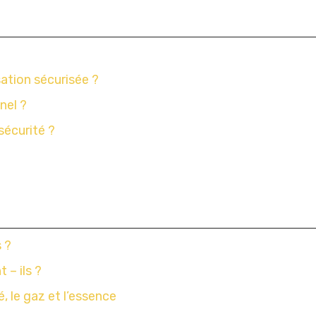
sation sécurisée ?
nel ?
sécurité ?
s ?
 – ils ?
é, le gaz et l’essence