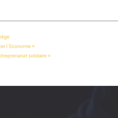
abège
ter l´Economie »
treprenariat solidaire »