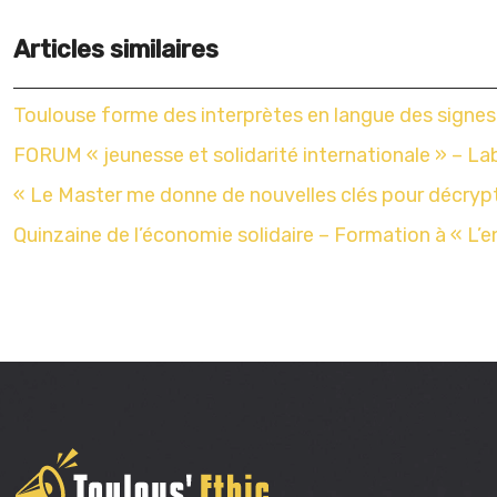
Articles similaires
Toulouse forme des interprètes en langue des signes
FORUM « jeunesse et solidarité internationale » – L
« Le Master me donne de nouvelles clés pour décryp
Quinzaine de l’économie solidaire – Formation à « L’en