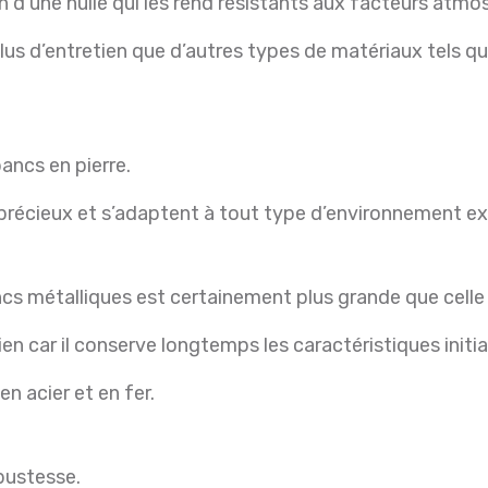
on d’une huile qui les rend résistants aux facteurs atmo
s d’entretien que d’autres types de matériaux tels que l
bancs en pierre.
 précieux et s’adaptent à tout type d’environnement extér
s métalliques est certainement plus grande que celle 
n car il conserve longtemps les caractéristiques initi
n acier et en fer.
bustesse.