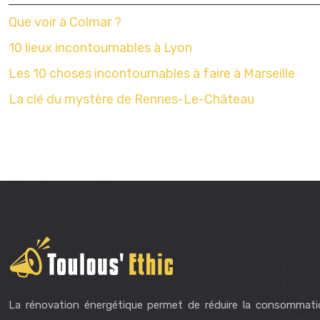
Que voir à Colmar ?
10 lieux incontournables à Lyon
Les 10 choses incontournables à faire à Marseille
La clé du mystère de Rennes-Le-Château
La rénovation énergétique permet de réduire la consommati