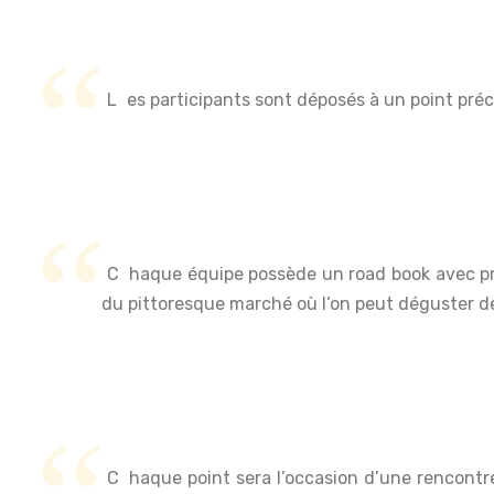
Les participants sont déposés à un point préc
Chaque équipe possède un road book avec présentation de lieux précis à découvrir : le port aux boutres un point de collecte et de tri de la rabane, le coin
du pittoresque marché où l’on peut déguster d
Chaque point sera l’occasion d’une rencontre avec les Malgaches, avec lesquels ils devront découvrir l’histoire, les particularités, les rites de chaque lieu