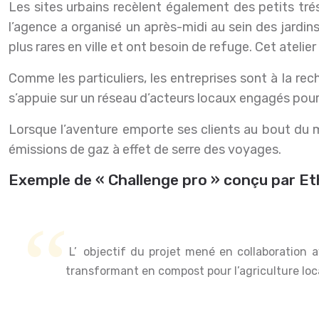
Les sites urbains recèlent également des petits tré
l’agence a organisé un après-midi au sein des jardin
plus rares en ville et ont besoin de refuge. Cet atelie
Comme les particuliers, les entreprises sont à la re
s’appuie sur un réseau d’acteurs locaux engagés pour o
Lorsque l’aventure emporte ses clients au bout du
émissions de gaz à effet de serre des voyages.
Exemple de « Challenge pro » conçu par Et
L’objectif du projet mené en collaboration avec Action Carbone est de valoriser les déchets organiques de la ville de Mahajanga à Madagascar, en les
transformant en compost pour l’agriculture loca