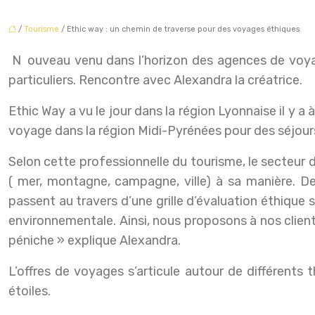
/
Tourisme
/ Ethic way : un chemin de traverse pour des voyages éthiques
Nouveau venu dans l’horizon des agences de voyages responsables en Midi-Pyrénées, Ethic Way élabore des séjours sur-mesure pour les entreprises et les
particuliers. Rencontre avec Alexandra la créatrice.
Ethic Way a vu le jour dans la région Lyonnaise il y
voyage dans la région Midi-Pyrénées pour des séjour
Selon cette professionnelle du tourisme, le secteur do
( mer, montagne, campagne, ville) à sa manière. De
passent au travers d’une grille d’évaluation éthique
environnementale. Ainsi, nous proposons à nos clients 
péniche » explique Alexandra.
L’offres de voyages s’articule autour de différents 
étoiles.